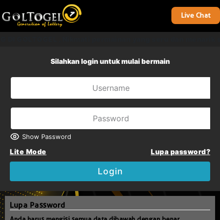
Live Chat
OLTOGEL , Nikmati permainan yang seru dan menarik serta
Silahkan login untuk mulai bermain
Show Password
Lite Mode
Lupa password?
Login
Lupa Password
Anda harus mengisi semua data dibawah dengan benar.